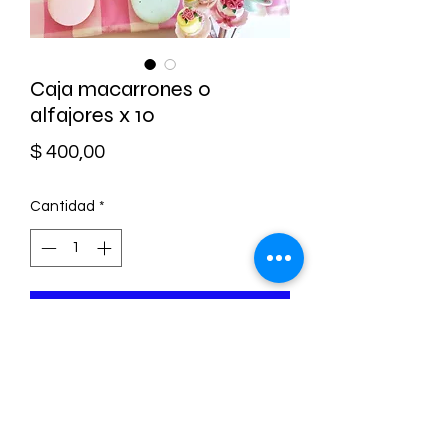
Caja macarrones o
alfajores x 10
Precio
$ 400,00
Cantidad
*
Agregar al carrito
Medidas 24*6*6
Se puede personalizar
Mínimo 10 unidades