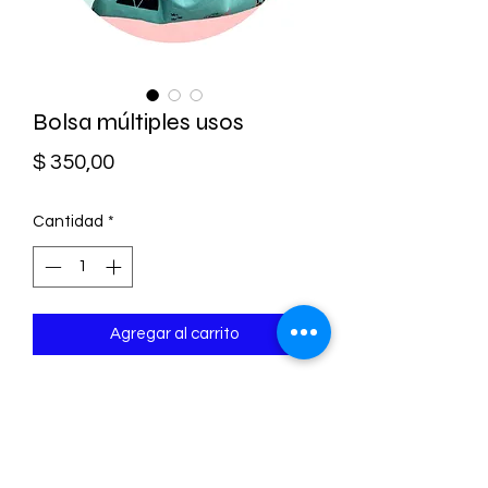
Bolsa múltiples usos
Precio
$ 350,00
Cantidad
*
Agregar al carrito
La bolsa múltiples usos es ideal para la
temporada de comienzo de clases.
Llevar la merienda, objetos del club o lo
que creas necesario.